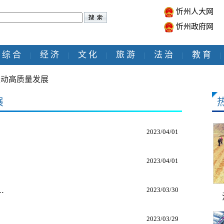
忻州人大网
忻州政府网
综 合
经 济
文 化
旅 游
法 治
教 育
|
|
|
|
|
|
快推动高质量发展
展
2023/04/01
2023/04/01
.
2023/03/30
2023/03/29