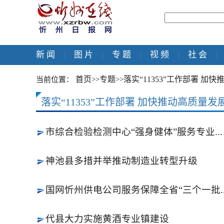
新 闻
图 片
专 题
视 频
社 会
|
|
|
|
|
首页
专题
落实“11353”工作部署 加
当前位置：
>>
>>
落实“11353”工作部署 加快推动高质量发
市综合检验检测中心“强身健体”服务专业...
神池县多措并举推动制造业转型升级
国网忻州供电公司服务保障全省“三个一批..
代县大力实施黄酒专业镇建设