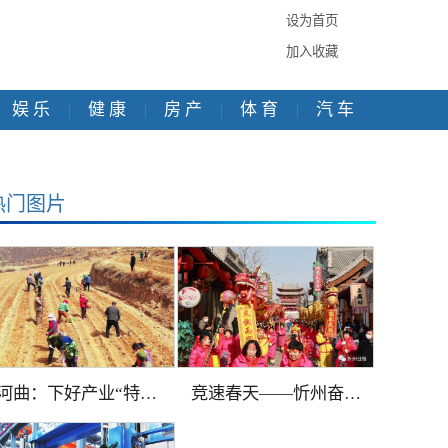
设为首页
加入收藏
娱 乐
健 康
房 产
体 育
汽 车
|
|
|
|
热门图片
河曲：下好产业“特…
竞速春天——忻州奋…