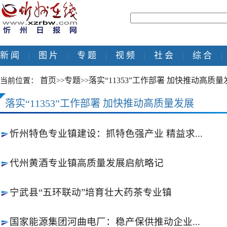
新 闻
图 片
专 题
视 频
社 会
综 合
|
|
|
|
|
|
首页
专题
落实“11353”工作部署 加快推动高质量
当前位置：
>>
>>
落实“11353”工作部署 加快推动高质量发展
忻州特色专业镇建设：抓特色强产业 精益求...
代州黄酒专业镇高质量发展启航略记
宁武县“五环联动”培育壮大药茶专业镇
国家能源集团河曲电厂：稳产保供推动企业...