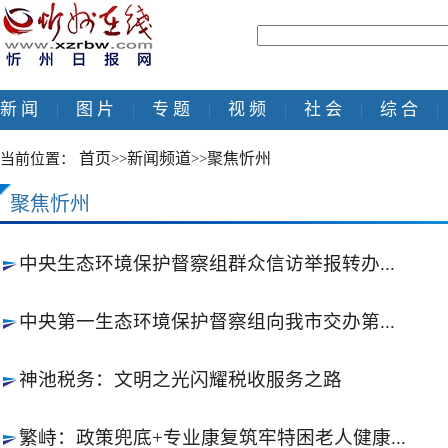
新 闻
图 片
专 题
视 频
社 会
综 合
|
|
|
|
|
|
首页
新闻频道
聚焦忻州
当前位置：
>>
>>
聚焦忻州
中央生态环境保护督察组群众信访举报转办...
中央第一生态环境保护督察组向我市交办第...
神池税务：文明之光闪耀税收服务之路
繁峙：政策兜底+专业康复筑牢特困老人健康...