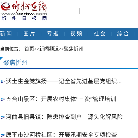
新 闻
图 片
专 题
视 频
社 会
综 合
|
|
|
|
|
|
首页
新闻频道
聚焦忻州
当前位置：
>>
>>
聚焦忻州
沃土生金党旗扬——记全省先进基层党组织...
五台山景区：开展农村集体“三资”管理培训
河曲县旧县镇：隐患排查到户 源头化解风险
原平市沙河桥社区：开展汛期安全专项检查