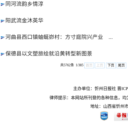
同河流韵乡情淳
阳武流金沐英华
河曲县西口镇蚰蜒峁村：方寸庭院兴产业 ...
保德县以文塑旅绘就沿黄转型新图景
共5762条 1/385
首页
上页
下页
尾页
主办单位：忻州日报社 晋ICP10
律师提示：本网站所刊登的各种信息，均
地址：山西省忻州市长征西