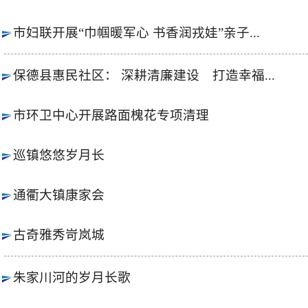
市妇联开展“巾帼暖军心 书香润戎娃”亲子...
保德县惠民社区： 深耕清廉建设 打造幸福...
市环卫中心开展路面槐花专项清理
巡镇悠悠岁月长
通衢大镇康家会
古奇雅秀岢岚城
朱家川河的岁月长歌