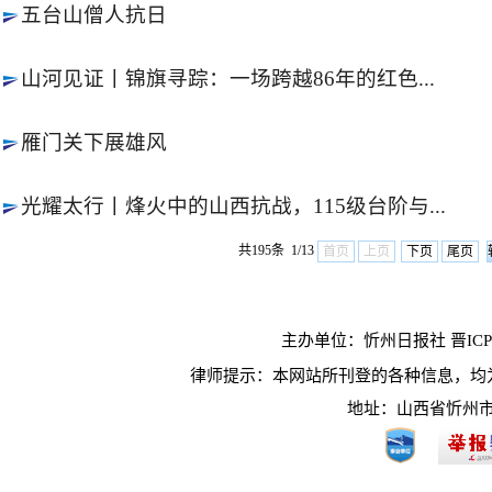
五台山僧人抗日
山河见证丨锦旗寻踪：一场跨越86年的红色...
雁门关下展雄风
光耀太行丨烽火中的山西抗战，115级台阶与...
共195条 1/13
首页
上页
下页
尾页
主办单位：忻州日报社 晋ICP10
律师提示：本网站所刊登的各种信息，均
地址：山西省忻州市长征西