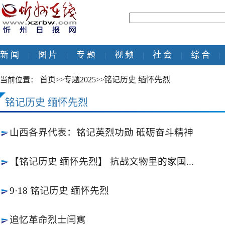
新 闻
图 片
专 题
视 频
社 会
综 合
|
|
|
|
|
|
首页
专题2025
铭记历史 缅怀先烈
当前位置：
>>
>>
铭记历史 缅怀先烈
山西各界代表：铭记英烈功勋 砥砺奋斗精神
【铭记历史 缅怀先烈】 抗战文物里的家国...
9·18 铭记历史 缅怀先烈
追忆革命烈士闫寯