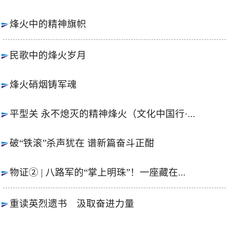
烽火中的精神旗帜
民歌中的烽火岁月
烽火硝烟铸军魂
平型关 永不熄灭的精神烽火（文化中国行·...
破“铁滚”杀声犹在 谱新篇奋斗正酣
物证② | 八路军的“掌上明珠”！一座藏在...
重读英烈遗书 汲取奋进力量