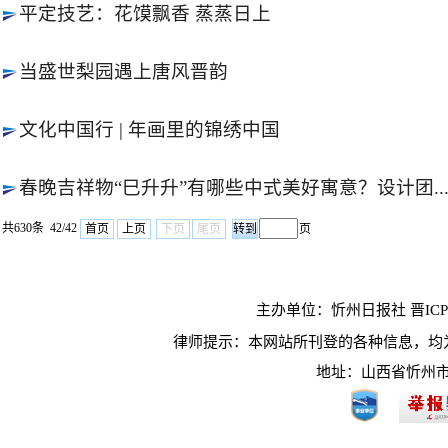
平定技艺：花馍飘香 蒸蒸日上
当盛世梨园遇上唐风晋韵
文化中国行 | 年画里的锦绣中国
春晚吉祥物“巳升升”有哪些中式美好寓意？设计团..
共630条 42/42
首页
上页
下页
尾页
页
主办单位：忻州日报社 晋ICP10
律师提示：本网站所刊登的各种信息，均
地址：山西省忻州市长征西