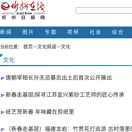
新 闻
图 片
专 题
视 频
社 会
综 合
|
|
|
|
|
|
首页
文化频道
文化
当前位置：
>>
>>
文化
唐朝宰相长孙无忌墓志出土后首次公开展出
新春走基层|探寻江苏宜兴紫砂工艺师的匠心传承
纸艺贺新春 年味藏在剪纸里
（新春走基层）福建龙岩：竹贯花灯巡游 古村落里的.