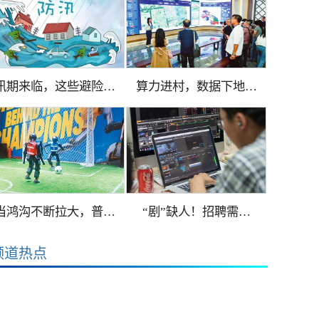
汛期来临，这些避险…
算力进村，数据下地…
当鸿沟不断拉大，普…
“剧”缺人！招聘需…
频道热点