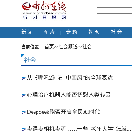
新 闻
图 片
专 题
视 频
社 会
|
|
|
|
|
首页
社会频道
社会
当前位置：
>>
>>
社会
从《哪吒2》看“中国风”的全球表达
心理治疗机器人能否抚慰人类心灵
DeepSeek能否开启全民AI时代
卖课卖相机卖药……一些“老年大学”怎就...