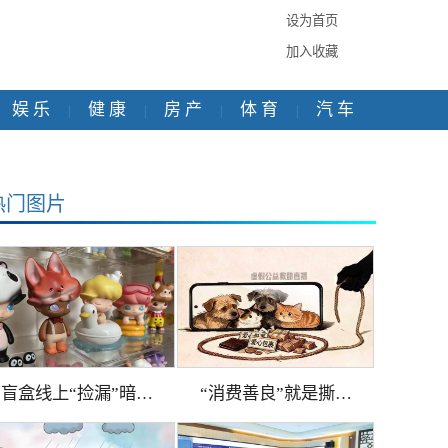
设为首页
加入收藏
娱 乐
健 康
房 产
体 育
汽 车
|
|
|
|
热门图片
盲盒线上“捡漏”暗…
“消费善良”就是撕…