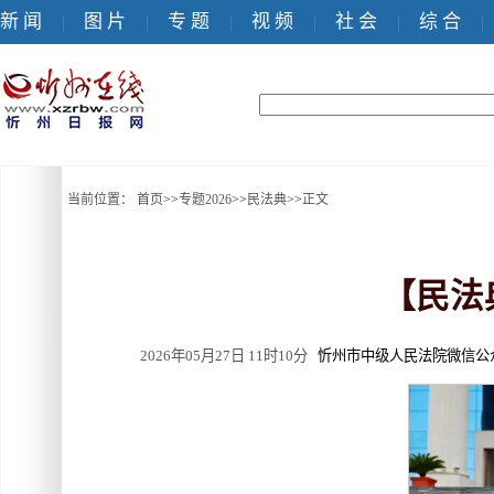
新 闻
图 片
专 题
视 频
社 会
综 合
|
|
|
|
|
|
当前位置：
首页
>>
专题2026
>>
民法典
>>
正文
【民法
2026年05月27日 11时10分
忻州市中级人民法院微信公