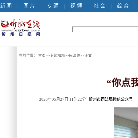
新 闻
图 片
专 题
视 频
社 会
综 合
|
|
|
|
|
|
当前位置：
首页
>>
专题2026
>>
民法典
>>
正文
“你点
2026年05月27日 11时22分
忻州市司法局微信公众号