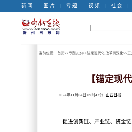
新 闻
图 片
专 题
视 频
社 会
|
|
|
|
|
当前位置：
首页
>>
专题2024
>>
锚定现代化 改革再深化
>>
正
【锚定现代
2024年11月04日 09时43分
山西日报
促进创新链、产业链、资金链