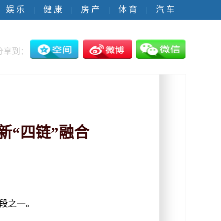
娱 乐
健 康
房 产
体 育
汽 车
|
|
|
|
分享到：
新“四链”融合
段之一。