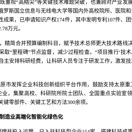
既重视“高精尖”等关键技术难题突破，也兼顾对产业发
俄罗斯国立信息与无线电大学等国内外高校院所、医院和企
成果，已申请知识产权174件，其中发明专利107件、
78万元。
革，精简合并预算编制科目，赋予技术总师更大技术路线
取“里程碑”节点监督，减少过程检查。“项目推行‘技
自主安排科研经费，让科研人员专注于研发工作，激发技
太原市发挥企业科技创新组织平台作用，鼓励支持太原重工
企业，集聚高校、科研院所院士团队、全国重点实验室领军
键零部件、关键工艺和方法300余项。
制造业高端化智能化绿色化
太原”揭牌并投入运营，已入驻科技型企业154家。搭建科技成