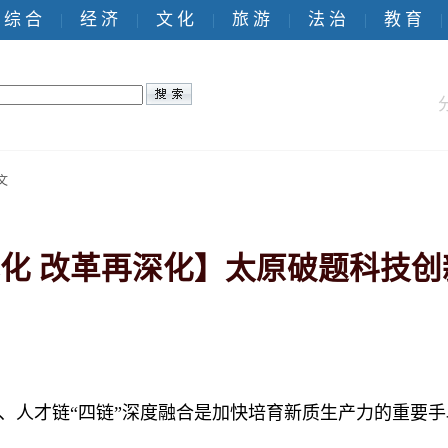
综 合
经 济
文 化
旅 游
法 治
教 育
|
|
|
|
|
|
文
化 改革再深化】太原破题科技创
、人才链“四链”深度融合是加快培育新质生产力的重要手