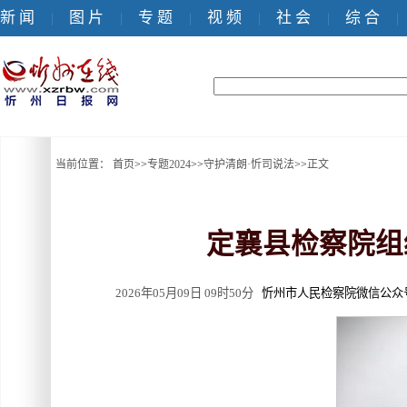
新 闻
图 片
专 题
视 频
社 会
综 合
|
|
|
|
|
|
当前位置：
首页
>>
专题2024
>>
守护清朗·忻司说法
>>
正文
定襄县检察院组
2026年05月09日 09时50分
忻州市人民检察院微信公众