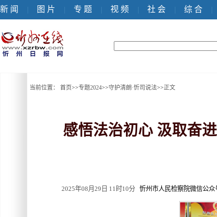
新 闻
图 片
专 题
视 频
社 会
综 合
|
|
|
|
|
|
当前位置：
首页
>>
专题2024
>>
守护清朗·忻司说法
>>
正文
感悟法治初心 汲取奋
2025年08月29日 11时10分
忻州市人民检察院微信公众