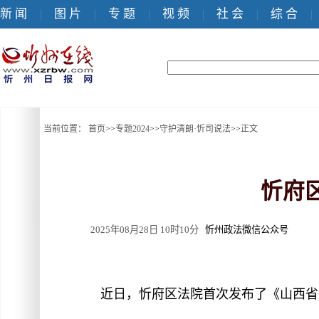
新 闻
图 片
专 题
视 频
社 会
综 合
|
|
|
|
|
|
当前位置：
首页
>>
专题2024
>>
守护清朗·忻司说法
>>
正文
忻府
2025年08月28日 10时10分
忻州政法微信公众号
近日，忻府区法院首次发布了《山西省忻州