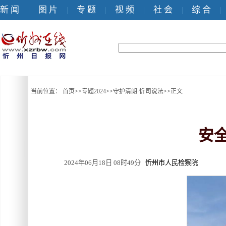
新 闻
图 片
专 题
视 频
社 会
综 合
|
|
|
|
|
|
当前位置：
首页
>>
专题2024
>>
守护清朗·忻司说法
>>
正文
安
2024年06月18日 08时49分
忻州市人民检察院