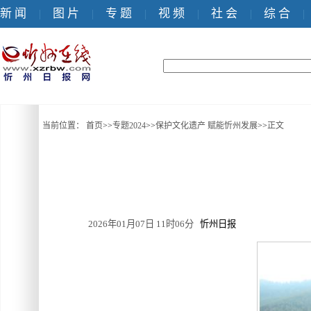
新 闻
图 片
专 题
视 频
社 会
综 合
|
|
|
|
|
|
当前位置：
首页
>>
专题2024
>>
保护文化遗产 赋能忻州发展
>>
正文
2026年01月07日 11时06分
忻州日报