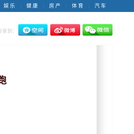
娱 乐
健 康
房 产
体 育
汽 车
|
|
|
|
分享到：
跑