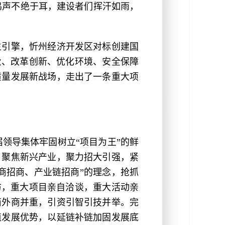
鸣声不绝于耳，建设者们挥汗如雨，
主引擎，忻州经济开发区对标创建国
业、改革创新、优化环境、安全保障
质量发展新战场，走出了一条重大项
领导集体牢固树立“项目为王”的鲜
。聚焦新兴产业，聚力招大引强，紧
商招商、产业链招商”的理念，抢抓
访，重大项目亲自洽谈，重大活动亲
商外商并重，引资引智引技并举。完
植发展优势，以延链补链加固发展底