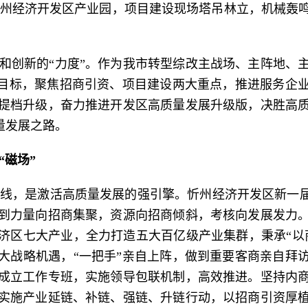
州经济开发区产业园，项目建设现场塔吊林立，机械轰
”和创新的“力度”。作为我市转型综改主战场、主阵地、
”目标，聚焦招商引资、项目建设两大重点，推进服务企
提档升级，奋力推进开发区高质量发展升级版，决胜高
质量发展之路。
“磁场”
线，是激活高质量发展的强引擎。忻州经济开发区新一届
到力量向招商集聚，资源向招商倾斜，考核向发展发力
济区七大产业，全力打造五大百亿级产业集群，秉承“以
大战略机遇，“一把手”亲自上阵，做到重要客商亲自拜
成立工作专班，实施领导包联机制，高效推进。坚持内
实施产业延链、补链、强链、升链行动，以招商引资厚