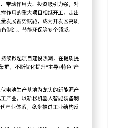
长、带动作用大、投资吸引力强，对
支撑作用的重大项目相继开工，走出
质量发展蓄势赋能，成为开发区高质
装备制造、节能环保等多个领域。
，持续掀起项目建设热潮，在提质提
群，不断优化提升“主导+特色”产
光伏电池生产基地为龙头的新能源产
化工产业，以新松机器人智能装备制
现代产业体系，稳步推进工业结构反