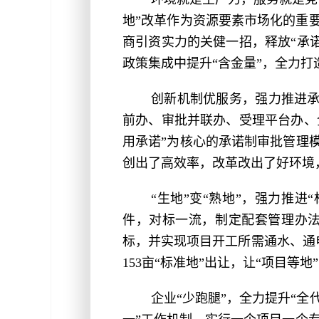
地”改革作为资源要素市场化的重要
商引资实力的关健一招，释放“承
政策集成中提升“含金量”，全力打造
创新机制优服务，强力推进承
前办、审批并联办、受理平台办、
用承诺”为核心的承诺制审批管理模
创出了高效率，改革改出了好环境
“生地”变“熟地”，强力推进
件，对标一流，制定配套管理办法
标，并实现项目开工所需通水、通
153亩“标准地”出让，让“项目等
企业“少跑腿”，全力提升“