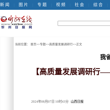
新 闻
图 片
专 题
视 频
社 会
综 合
|
|
|
|
|
|
当前位置：
首页
>>
专题
>>
高质量发展调研行
>>
正文
我
【高质量发展调研行—
2024年08月07日 10时43分
山西日报