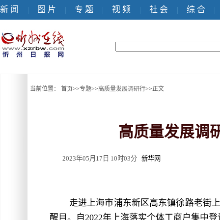
新 闻
图 片
专 题
视 频
社 会
综 合
|
|
|
|
|
|
当前位置：
首页
>>
专题
>>
高质量发展调研行
>>
正文
高质量发展调研
2023年05月17日 10时03分
新华网
走进上海市浦东新区高东镇徐路老街
醒目。自2022年上海落实个体工商户集中