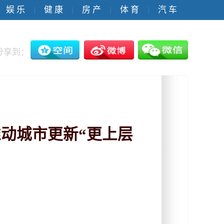
娱 乐
健 康
房 产
体 育
汽 车
|
|
|
|
分享到：
动城市更新“更上层