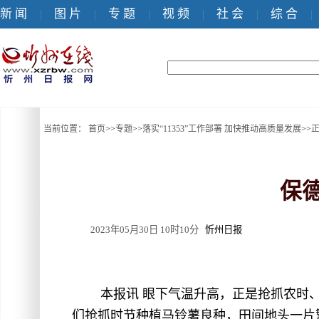
新 闻
图 片
专 题
视 频
社 会
综 合
|
|
|
|
|
|
当前位置：
首页
>>
专题
>>
落实“11353”工作部署 加快推动高质量发展
>>
保德
2023年05月30日 10时10分
忻州日报
本报讯 眼下气温升高，正是抢抓农时
们抢抓时节种植马铃薯良种，田间地头一片