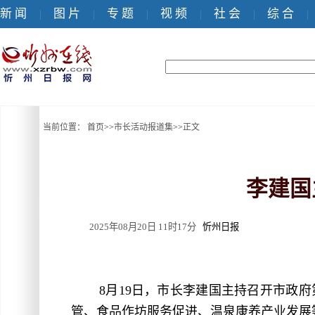
新 闻
图 片
专 题
视 频
社 会
综 合
|
|
|
|
|
|
当前位置：
首页
>>
市长活动报道集
>>
正文
李建国
2025年08月20日 11时17分
忻州日报
8月19日，市长李建国主持召开市政
管、食品作坊服务促进、温泉康养产业发展