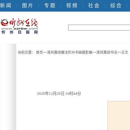
新 闻
图 片
专 题
视 频
社 会
综 合
|
|
|
|
|
|
当前位置：
首页
>>
清风雅颂廉洁忻州书画摄影展
>>
清风雅颂书法
>>
正文
2020年12月29日 16时44分