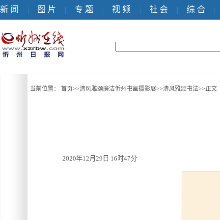
新 闻
图 片
专 题
视 频
社 会
综 合
|
|
|
|
|
|
当前位置：
首页
>>
清风雅颂廉洁忻州书画摄影展
>>
清风雅颂书法
>>
正文
2020年12月29日 16时47分