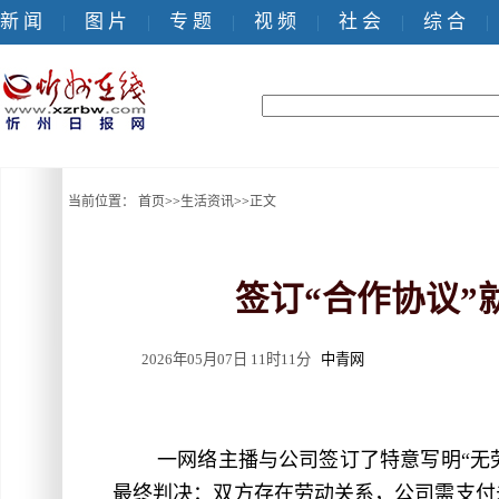
新 闻
图 片
专 题
视 频
社 会
综 合
|
|
|
|
|
|
当前位置：
首页
>>
生活资讯
>>
正文
签订“合作协议
2026年05月07日 11时11分
中青网
一网络主播与公司签订了特意写明“无
最终判决：双方存在劳动关系，公司需支付