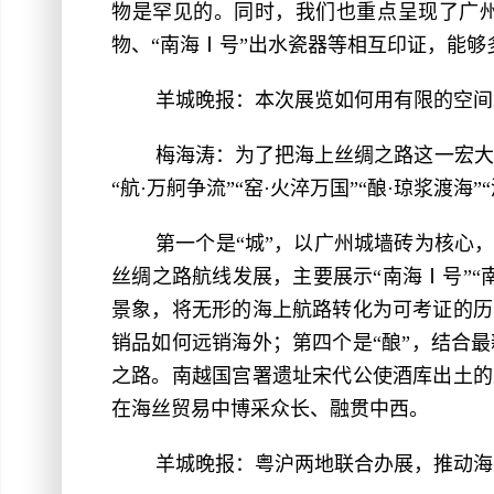
物是罕见的。同时，我们也重点呈现了广州
物、“南海Ⅰ号”出水瓷器等相互印证，能
羊城晚报：本次展览如何用有限的空间
梅海涛：为了把海上丝绸之路这一宏大
“航·万舸争流”“窑·火淬万国”“酿·琼浆渡
第一个是“城”，以广州城墙砖为核心
丝绸之路航线发展，主要展示“南海Ⅰ号”
景象，将无形的海上航路转化为可考证的历
销品如何远销海外；第四个是“酿”，结合
之路。南越国宫署遗址宋代公使酒库出土的
在海丝贸易中博采众长、融贯中西。
羊城晚报：粤沪两地联合办展，推动海