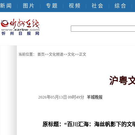
新 闻
图 片
专 题
视 频
社 会
综 合
|
|
|
|
|
|
当前位置：
首页
>>
文化频道
>>
文化
>>
正文
沪粤
2026年05月13日 09时49分
羊城晚报
原标题：“百川汇海：海丝帆影下的文