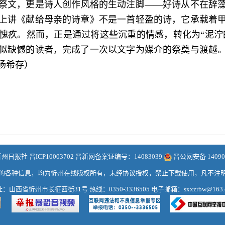
祭文，更是诗人创作风格的生动注脚——好诗从不在辞
上讲《献给母亲的诗章》不是一首轻盈的诗，它承载着
愧疚。然而，正是通过将这些沉重的情感，转化为“泥泞的
似缺憾的读者，完成了一次以文字为媒介的祭奠与渡越
杨希存）
日报社 晋ICP10003702 晋新网备案证编号：14083039
晋公网安备 140902
的各种信息，均为忻州在线版权所有，未经协议授权，禁止下载使用，凡不注
：山西省忻州市长征西街31号 热线：0350-3336505 电子邮箱：sxxzrbw@163.