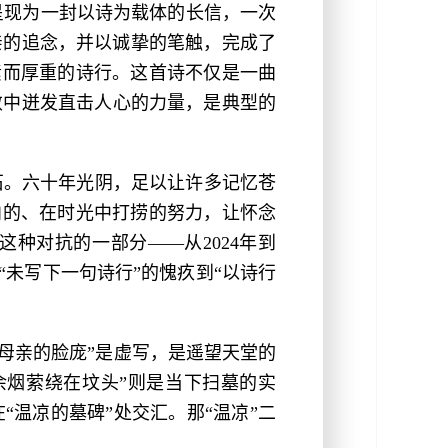
终呈现为一封以诗为载体的长信，一次
亲的追念，并以诚挚的笔触，完成了
素而厚重的诗行。这首诗不仅是一曲
敛中迸发直击人心的力量，是典型的
石。六十年光阴，足以让许多记忆苍
向的、在时光中打捞的努力，让怀念
种对抗的一部分——从2024年到
“未写下一句诗行”的愧疚到“以诗行
母亲的脸庞”是虚写，是遥望天堂的
余烟萦绕在坟头”则是当下扫墓的实
温凉的墓碑”处交汇。那“温凉”二