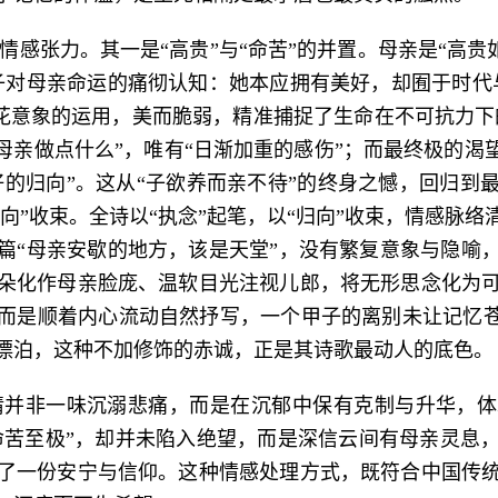
感张力。其一是“高贵”与“命苦”的并置。母亲是“高贵如
子对母亲命运的痛彻认知：她本应拥有美好，却囿于时代
花意象的运用，美而脆弱，精准捕捉了生命在不可抗力下
母亲做点什么”，唯有“日渐加重的感伤”；而最终极的渴
好的归向”。这从“子欲养而亲不待”的终身之憾，回归
归向”收束。全诗以“执念”起笔，以“归向”收束，情感脉
篇“母亲安歇的地方，该是天堂”，没有繁复意象与隐喻
朵化作母亲脸庞、温软目光注视儿郎，将无形思念化为
而是顺着内心流动自然抒写，一个甲子的离别未让记忆苍
漂泊，这种不加修饰的赤诚，正是其诗歌最动人的底色。
情并非一味沉溺悲痛，而是在沉郁中保有克制与升华，体
“命苦至极”，却并未陷入绝望，而是深信云间有母亲灵息
了一份安宁与信仰。这种情感处理方式，既符合中国传