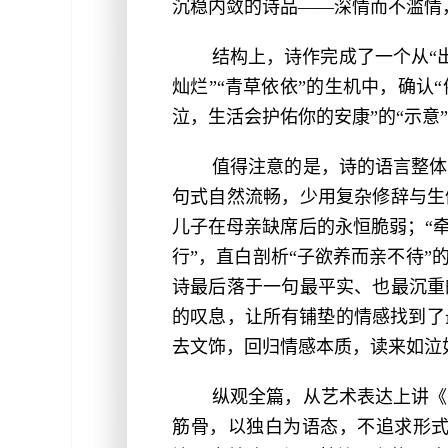
沉稳内敛的诗品——深情而不滥情
结构上，诗作完成了一个从“出
灿烂”“青草依依”的生机中，确认
泣，生活会护佑你的安康”的“示
值得注意的是，诗的语言整体
句式自然流畅，少用复杂修辞与生
儿子在母亲缺席后的永恒脆弱；“
行”，直白剖析“子欲养而亲不待”
诗最后落于一句最平实、也最沉重
的叹息，让所有铺垫的情感找到了
去文饰，回归情感本质，读来如泣
纵观全篇，从艺术表达上讲《
筋骨，以独白为语态，不追求形