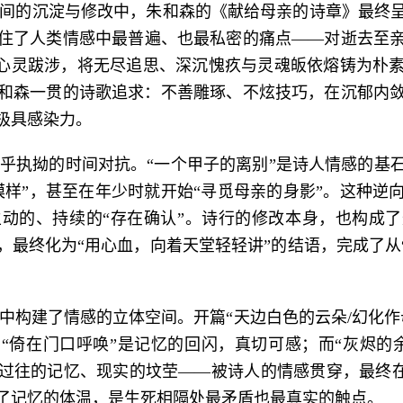
清明之间的沉淀与修改中，朱和森的《献给母亲的诗章》最
住了人类情感中最普遍、也最私密的痛点——对逝去至
”的心灵跋涉，将无尽追思、深沉愧疚与灵魂皈依熔铸为朴
和森一贯的诗歌追求：不善雕琢、不炫技巧，在沉郁内
极具感染力。
乎执拗的时间对抗。“一个甲子的离别”是诗人情感的基
模样”，甚至在年少时就开始“寻觅母亲的身影”。这种逆
动的、持续的“存在确认”。诗行的修改本身，也构成了这
纯，最终化为“用心血，向着天堂轻轻讲”的结语，完成了从
中构建了情感的立体空间。开篇“天边白色的云朵/幻化作
、“倚在门口呼唤”是记忆的回闪，真切可感；而“灰烬的
过往的记忆、现实的坟茔——被诗人的情感贯穿，最终在“
了记忆的体温，是生死相隔处最矛盾也最真实的触点。