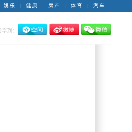
娱 乐
健 康
房 产
体 育
汽 车
|
|
|
|
分享到：