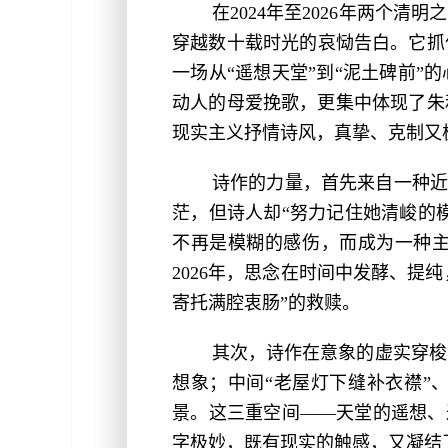
在2024年至2026年两个
穿越数十载时光的哀恸告白。它抓
一场从“遥想天堂”到“泥土碑前
动人的母爱挽歌，更集中体现了朱
现实主义抒情诗风，真挚、克制又
诗作的力量，首先来自一种近
茫，但诗人却“努力记住她清峻的
不再是模糊的感伤，而成为一种主
2026年，思念在时间中发酵、提
寄托满腔衷肠”的救赎。
其次，诗作在意象的虚实穿梭
想象；中间“老屋灯下缝补衣襟”
景。这三重空间——天堂的遥想、
字极妙，既有现实的触感，又凝结