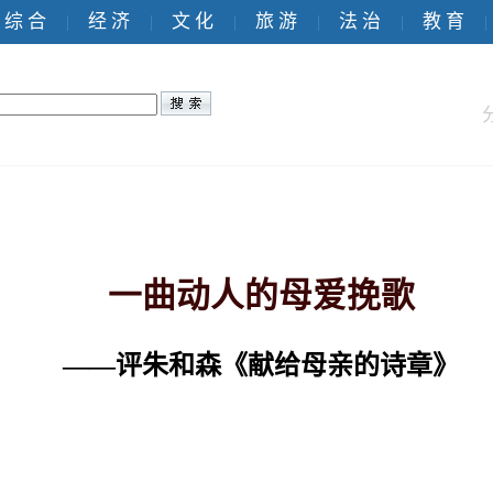
综 合
经 济
文 化
旅 游
法 治
教 育
|
|
|
|
|
|
一曲动人的母爱挽歌
——评朱和森《献给母亲的诗章》