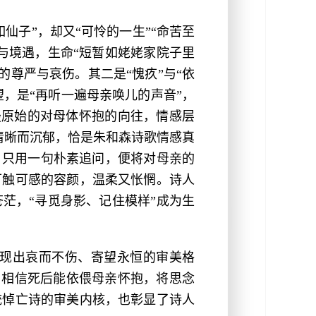
仙子”，却又“可怜的一生”“命苦至
与境遇，生命“短暂如姥姥家院子里
的尊严与哀伤。其二是“愧疚”与“依
望，是“再听一遍母亲唤儿的声音”，
到最原始的对母体怀抱的向往，情感层
络清晰而沉郁，恰是朱和森诗歌情感真
，只用一句朴素追问，便将对母亲的
可触可感的容颜，温柔又怅惘。诗人
茫，“寻觅身影、记住模样”成为生
现出哀而不伤、寄望永恒的审美格
，相信死后能依偎母亲怀抱，将思念
统悼亡诗的审美内核，也彰显了诗人