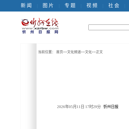
新 闻
图 片
专 题
视 频
社 会
|
|
|
|
|
当前位置：
首页
>>
文化频道
>>
文化
>>
正文
2026年05月11日 17时29分
忻州日报