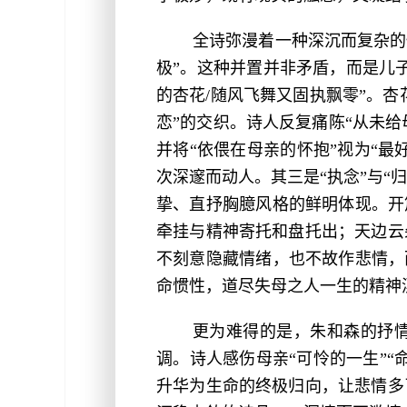
全诗弥漫着一种深沉而复杂的情
极”。这种并置并非矛盾，而是儿
的杏花/随风飞舞又固执飘零”。杏
恋”的交织。诗人反复痛陈“从未给
并将“依偎在母亲的怀抱”视为“最
次深邃而动人。其三是“执念”与“
挚、直抒胸臆风格的鲜明体现。开
牵挂与精神寄托和盘托出；天边云
不刻意隐藏情绪，也不故作悲情，
命惯性，道尽失母之人一生的精神
更为难得的是，朱和森的抒
调。诗人感伤母亲“可怜的一生”
升华为生命的终极归向，让悲情多