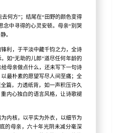
能去何方”；结尾在“田野的颜色变得
与思念中寻得的心灵安顿。母亲“别哭
平静。
的锋利，于平淡中藏千钧之力，全诗
。如“无助的儿郎”道尽任何年龄的
未给母亲做点什么，还未写下一句诗
”，以最朴素的愿望写尽人间至痛；全
束全篇，力透纸背，如一声积压许久
、重内心独白的语言风格，让诗歌褪
情为内核，以平实为外衣，以细节为
底的母亲，六十年光阴未减分毫深