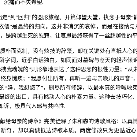
，沉痛而不失希望。
走”到“回归”的圆形旅程。开篇仰望天堂，执念于母亲“
“依偎”是最终的归向。这并非消沉的哀悼，而是在接纳
意”，是跨越生死的慰藉，让哀思最终获得了一丝超越性的
质朴而克制，没有炫技的辞藻，却在关键处有直抵人心
僻字词，近乎白话独白，如同面对墓碑与苍天的轻声倾诉
牵拽我魂魄的”则形象地表达了这种思念的根性力量；“从
的终身愧疚；“我愿付出所有，再听一遍母亲唤儿的声音
的“妈，我想您了”，删尽所有修辞，以最本真的呼喊收
最终的出口，具有撼动人心的朴素力量。这种去技巧化
如诉，极具代入感与共鸣性。
献给母亲的诗章》完美诠释了朱和森的诗歌风格：以真
式新奇，却以真诚抵达诗歌本质。两度修改只为更贴近心