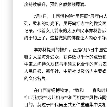
度持续攀升，预约名额频频爆满。
7月5日，山西博物院“吴哥展”展厅
列，柔和的灯光下，吴哥窟标志性的微笑面
记录。带着女儿前来的太原市民李亦林告诉
终于约上了。这些微笑的佛像让人内心平静
李亦林提到的推介，正是6月8日中国
吸引大量海外受众，获得数以千计的点赞和
中柬之间持久友谊与丰硕文化合作的有力表
人民日报、新华社、中新社以及省内主要媒
的文化名片。
在山西青铜博物馆，“致和——春秋时
“江河初契”“远邦相与”“和而相竞”“风
目的，莫过于四代吴王共五件重器集中亮相