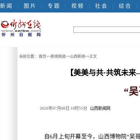
新 闻
图 片
专 题
视 频
社 会
综 合
|
|
|
|
|
|
当前位置：
首页
>>
新闻频道
>>
山西新闻
>>
正文
【美美与共·共筑未来
“
2026年07月08日 10时55分
山西新闻网
自6月上旬开幕至今，山西博物院“吴