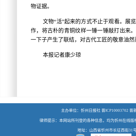
物证据。
文物“活”起来的方式不止于观看。展
作，将古朴的青铜纹样一锤一锤敲打出来。
一下子产生了联结，对古代工匠的敬意油然
本报记者康少琼
主办单位：忻州日报社 晋ICP10003702 晋
律师提示：本网站所刊登的各种信息，均为忻州在线版
地址：山西省忻州市长征西街31号 热线：