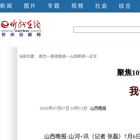
新 闻
图 片
专 题
视 频
社 会
综 合
|
|
|
|
|
|
当前位置：
首页
>>
新闻频道
>>
山西新闻
>>
正文
聚焦1
我
2026年07月07日 10时12分
山西晚报
山西晚报·山河+讯（记者 张磊）7月