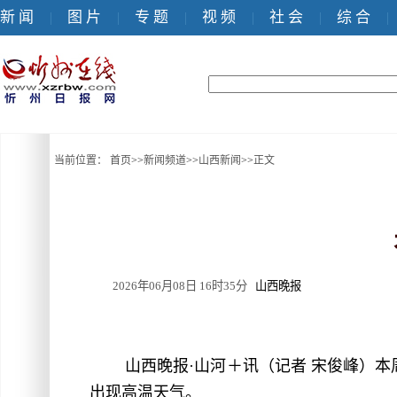
新 闻
图 片
专 题
视 频
社 会
综 合
|
|
|
|
|
|
当前位置：
首页
>>
新闻频道
>>
山西新闻
>>
正文
2026年06月08日 16时35分
山西晚报
山西晚报·山河＋讯（记者 宋俊峰）本
出现高温天气。