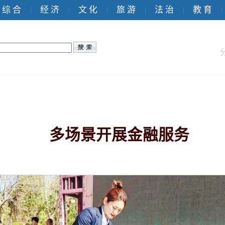
综 合
经 济
文 化
旅 游
法 治
教 育
|
|
|
|
|
|
多场景开展金融服务