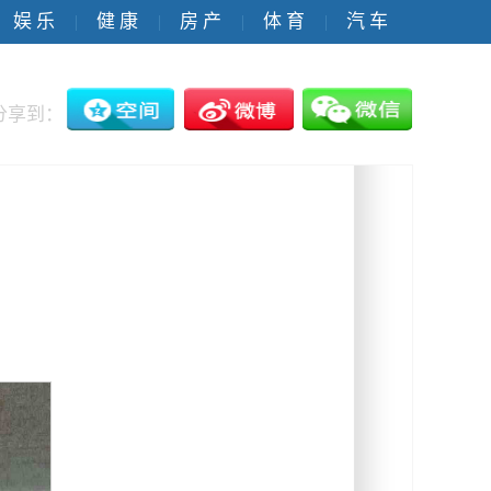
娱 乐
健 康
房 产
体 育
汽 车
|
|
|
|
分享到：