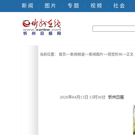
新 闻
图 片
专 题
视 频
社 会
|
|
|
|
|
当前位置：
首页
>>
新闻频道
>>
新闻图片
>>
视觉忻州
>>
正文
2026年04月13日 15时36分
忻州日报