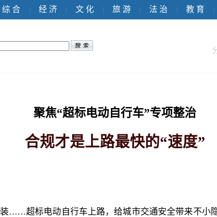
综 合
经 济
文 化
旅 游
法 治
教 育
|
|
|
|
|
|
聚焦“超标电动自行车”专项整治
合规才是上路最快的“速度”
装……超标电动自行车上路，给城市交通安全带来不小隐患