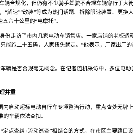
车辆合规化，但仍有不少骑手驾驶不合规车辆穿行于大
，“解速”“改装”等成为热门话题。拆除限速装置、更换
速五六十公里的“电摩托”。
者身份走访了市内几家电动车销售店。一家店铺的老板透露
车只能跑二十五码，人家扭头就走。”他表示，厂家出厂的
车辆是否合规毫无概念。在记者随机采访中，多位电动
理并重
范围内启动超标电动自行车专项整治行动，重点查处无牌
准的车辆依法查扣。
“定点查纠+流动巡查”相结合的方式，在市区主要路口