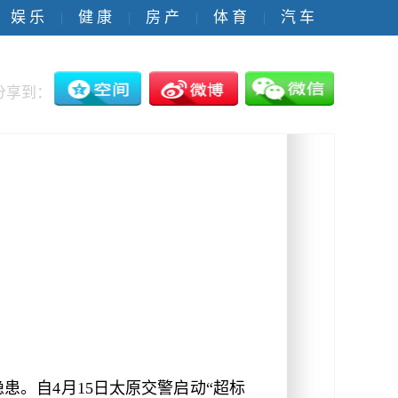
娱 乐
健 康
房 产
体 育
汽 车
|
|
|
|
分享到：
。自4月15日太原交警启动“超标