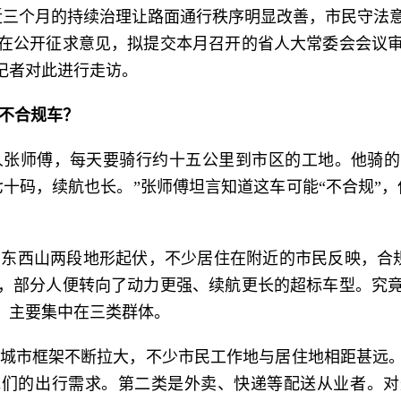
近三个月的持续治理让路面通行秩序明显改善，市民守法
在公开征求意见，拟提交本月召开的省人大常委会会议
+记者对此进行走访。
骑不合规车？
人张师傅，每天要骑行约十五公里到市区的工地。他骑的
十码，续航也长。”张师傅坦言知道这车可能“不合规”
东西山两段地形起伏，不少居住在附近的市民反映，合规的
，部分人便转向了动力更强、续航更长的超标车型。究
现，主要集中在三类群体。
城市框架不断拉大，不少市民工作地与居住地相距甚远
他们的出行需求。第二类是外卖、快递等配送从业者。对