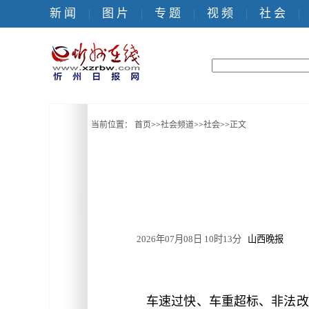
新 闻
图 片
专 题
视 频
社 会
|
|
|
|
|
当前位置：
首页
>>
社会频道
>>
社会
>>
正文
2026年07月08日 10时13分
山西晚报
车速过快、车重超标、非法改