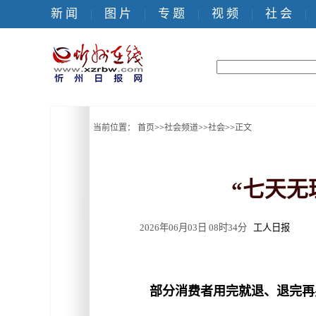
新 闻
图 片
专 题
视 频
社 会
|
|
|
|
|
当前位置：
首页
>>
社会频道
>>
社会
>>
正文
“七天无
2026年06月03日 08时34分
工人日报
部分消费者用完就退、退完再