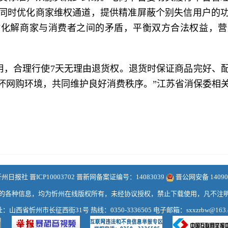
同时优化商家维权通道，提供精准屏蔽个别失信用户的
时化解商家与消费者之间的矛盾，平衡双方合法权益，营
用，合理行使7天无理由退货权。退货时保证商品完好、
坏网购环境，共同维护良好消费秩序。”江苏省消保委相
日报社 晋ICP10003702 晋新网备案证编号：14083039
晋公网安备 140902
的各种信息，均为忻州在线版权所有，未经协议授权，禁止下载使用，凡不注
：山西省忻州市长征西街31号 热线：0350-3336505 电子邮箱：sxxzrbw@163.