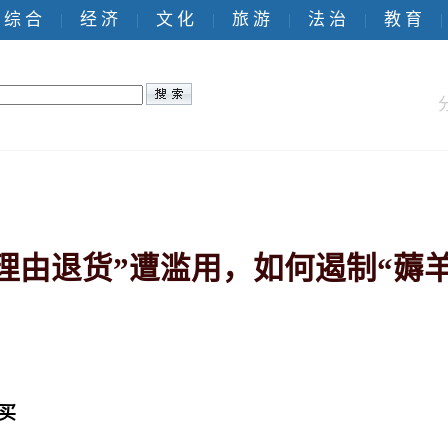
综 合
经 济
文 化
旅 游
法 治
教 育
|
|
|
|
|
|
理由退货”遭滥用，如何遏制“薅
买