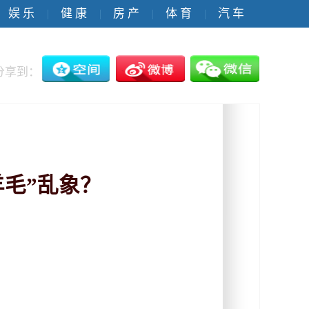
娱 乐
健 康
房 产
体 育
汽 车
|
|
|
|
分享到：
羊毛”乱象？