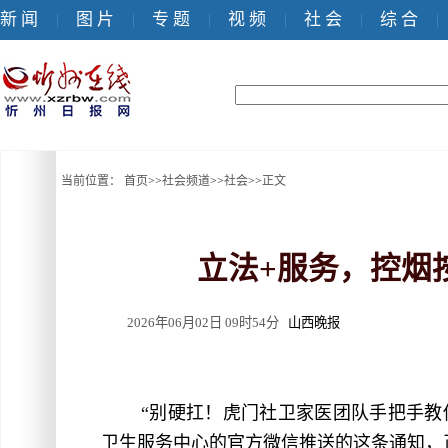
新 闻
图 片
专 题
视 频
社 会
综 合
|
|
|
|
|
|
当前位置：
首页
>>
社会频道
>>
社会
>>
正文
立法+服务，控烟按
2026年06月02日 09时54分
山西晚报
“别硬扛！虎门社卫家医团队手把手教
卫生服务中心的官方微信推送的这条通知，