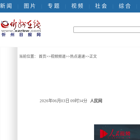
新 闻
图 片
专 题
视 频
社 会
综 合
|
|
|
|
|
|
当前位置：
首页
>>
视频频道
>>
热点速递
>>
正文
2026年06月03日 09时34分
人民网