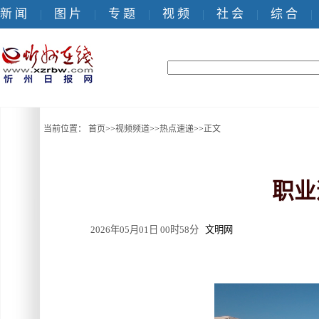
新 闻
图 片
专 题
视 频
社 会
综 合
|
|
|
|
|
|
当前位置：
首页
>>
视频频道
>>
热点速递
>>
正文
职业
2026年05月01日 00时58分
文明网