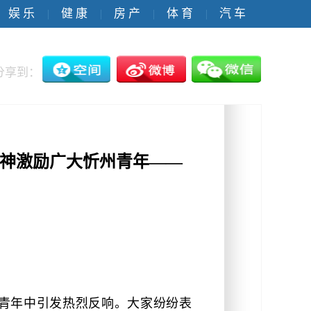
娱 乐
健 康
房 产
体 育
汽 车
|
|
|
|
分享到：
精神激励广大忻州青年——
州青年中引发热烈反响。大家纷纷表