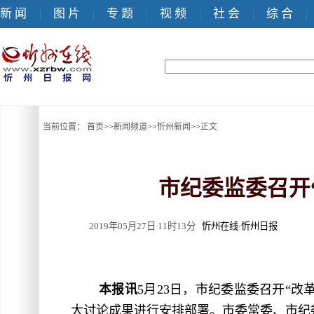
新 闻
图 片
专 题
视 频
社 会
综 合
|
|
|
|
|
|
当前位置：
首页
>>
新闻频道
>>
忻州新闻
>>
正文
市纪委监委召开
2019年05月27日 11时13分
忻州在线·忻州日报
本报讯
5月23日，市纪委监委召开“
大讨论成果进行安排部署。市委常委、市纪