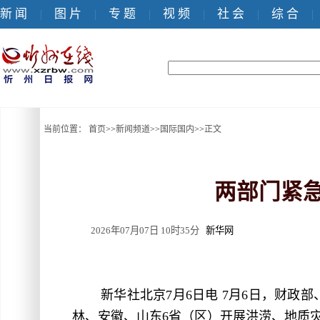
新 闻
图 片
专 题
视 频
社 会
综 合
|
|
|
|
|
|
当前位置：
首页
>>
新闻频道
>>
国际国内
>>
正文
两部门紧急
2026年07月07日 10时35分
新华网
新华社北京7月6日电 7月6日，财政
林、安徽、山东6省（区）开展洪涝、地质