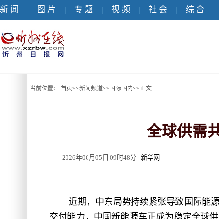
新 闻
图 片
专 题
视 频
社 会
综 合
|
|
|
|
|
|
当前位置：
首页
>>
新闻频道
>>
国际国内
>>
正文
全球供需
2026年06月05日 09时48分
新华网
近期，中东局势持续紧张导致国际能
交付能力，中国新能源车正成为稳定全球供