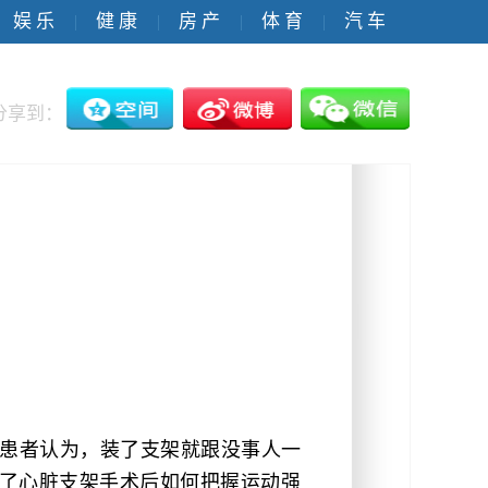
娱 乐
健 康
房 产
体 育
汽 车
|
|
|
|
分享到：
患者认为，装了支架就跟没事人一
了心脏支架手术后如何把握运动强