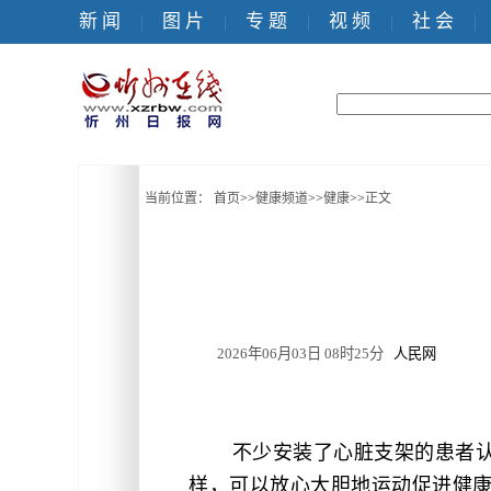
新 闻
图 片
专 题
视 频
社 会
|
|
|
|
|
当前位置：
首页
>>
健康频道
>>
健康
>>
正文
2026年06月03日 08时25分
人民网
不少安装了心脏支架的患者
样，可以放心大胆地运动促进健