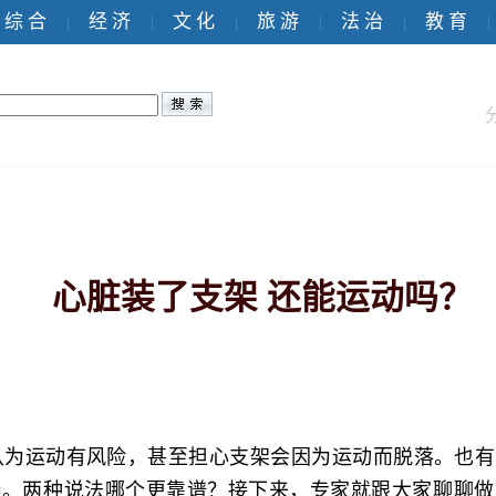
综 合
经 济
文 化
旅 游
法 治
教 育
|
|
|
|
|
|
心脏装了支架 还能运动吗？
认为运动有风险，甚至担心支架会因为运动而脱落。也有
康。两种说法哪个更靠谱？接下来，专家就跟大家聊聊做