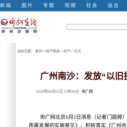
新 闻
图 片
专 题
视 频
社 会
综 合
|
|
|
|
|
|
当前位置：
首页
>>
房产频道
>>
房产
>>
正文
广州南沙：发放“以旧
2026年06月03日 15时40分
央广网
央广网北京6月2日消息（记者门庭婷
质量发展的实施意见》，积极落实《广州市