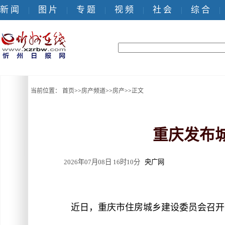
新 闻
图 片
专 题
视 频
社 会
综 合
|
|
|
|
|
|
当前位置：
首页
>>
房产频道
>>
房产
>>
正文
重庆发布
2026年07月08日 16时10分
央广网
近日，重庆市住房城乡建设委员会召开