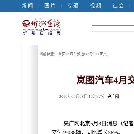
新 闻
图 片
专 题
视 频
社 会
|
|
|
|
|
当前位置：
首页
>>
汽车频道
>>
汽车
>>
正文
岚图汽车4月
2026年05月08日 16时37分
央广网
央广网北京5月8日消息（记者
交付49038辆，同比增长36%。