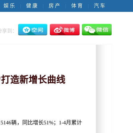
娱 乐
健 康
房 产
体 育
汽 车
|
|
|
|
分享到：
力打造新增长曲线
46辆，同比增长51%；1-4月累计