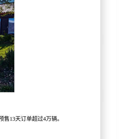
预售13天订单超过4万辆。