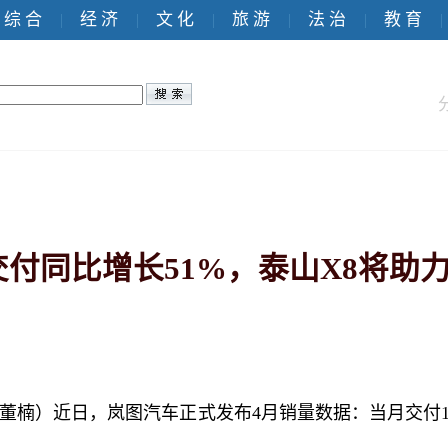
综 合
经 济
文 化
旅 游
法 治
教 育
|
|
|
|
|
|
交付同比增长51%，泰山X8将助
董楠）近日，岚图汽车正式发布4月销量数据：当月交付151