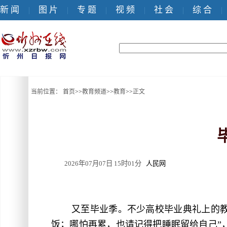
新 闻
图 片
专 题
视 频
社 会
综 合
|
|
|
|
|
|
当前位置：
首页
>>
教育频道
>>
教育
>>
正文
2026年07月07日 15时01分
人民网
又至毕业季。不少高校毕业典礼上的
饭；哪怕再累，也请记得把睡眠留给自己”