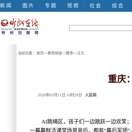
新 闻
图 片
专 题
视 频
社 会
综 合
|
|
|
|
|
|
当前位置：
首页
>>
教育频道
>>
教育
>>
正文
重庆
2026年05月11日 10时29分
人民网
AI跳绳区，孩子们一边跳跃一边欢笑；
一幕幕鲜活课堂场景背后，都有“幕后军师”