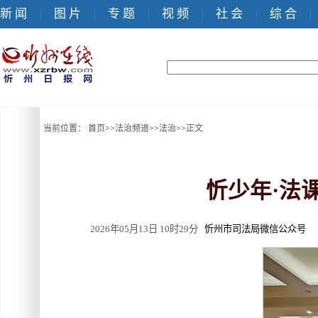
新 闻
图 片
专 题
视 频
社 会
综 合
|
|
|
|
|
|
当前位置：
首页
>>
法治频道
>>
法治
>>
正文
忻少年·法课
2026年05月13日 10时29分
忻州市司法局微信公众号