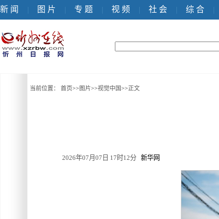
新 闻
图 片
专 题
视 频
社 会
综 合
|
|
|
|
|
|
当前位置：
首页
>>
图片
>>
视觉中国
>>
正文
2026年07月07日 17时12分
新华网