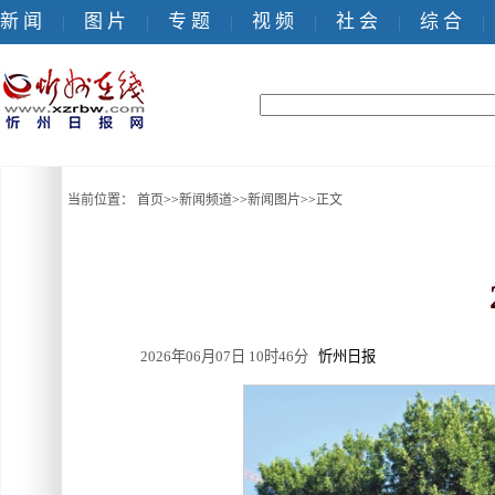
新 闻
图 片
专 题
视 频
社 会
综 合
|
|
|
|
|
|
当前位置：
首页
>>
新闻频道
>>
新闻图片
>>
正文
2026年06月07日 10时46分
忻州日报