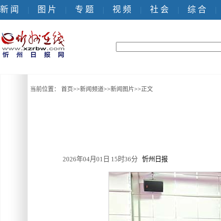
新 闻
图 片
专 题
视 频
社 会
综 合
|
|
|
|
|
|
当前位置：
首页
>>
新闻频道
>>
新闻图片
>>
正文
2026年04月01日 15时36分
忻州日报